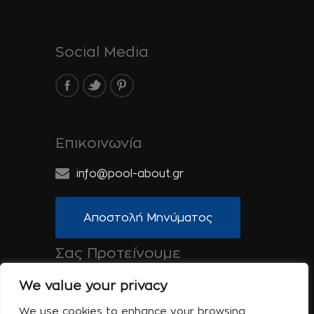
Social Media
Επικοινωνία
info@pool-about.gr
Αποστολή Μηνύματος
Σας Προτείνουμε
Spa-About.gr: Ομορφιά, Υγεία & Ευεξία
We value your privacy
Tinos-About.gr: Ανακαλύψτε την Τήνο
We use cookies to enhance your browsing