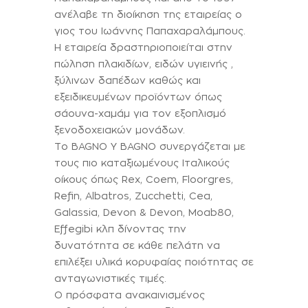
ανέλαβε τη διοίκηση της εταιρείας ο
γιος του Ιωάννης Παπαχαραλάμπους.
Η εταιρεία δραστηριοποιείται στην
πώληση πλακιδίων, ειδών υγιεινής ,
ξύλινων δαπέδων καθώς και
εξειδικευμένων προϊόντων όπως
σάουνα-χαμάμ για τον εξοπλισμό
ξενοδοχειακών μονάδων.
Το BAGNO Y BAGNO συνεργάζεται με
τους πιο καταξιωμένους Ιταλικούς
οίκους όπως Rex, Coem, Floorgres,
Refin, Albatros, Zucchetti, Cea,
Galassia, Devon & Devon, Moab80,
Effegibi κλπ δίνοντας την
δυνατότητα σε κάθε πελάτη να
επιλέξει υλικά κορυφαίας ποιότητας σε
ανταγωνιστικές τιμές.
Ο πρόσφατα ανακαινισμένος