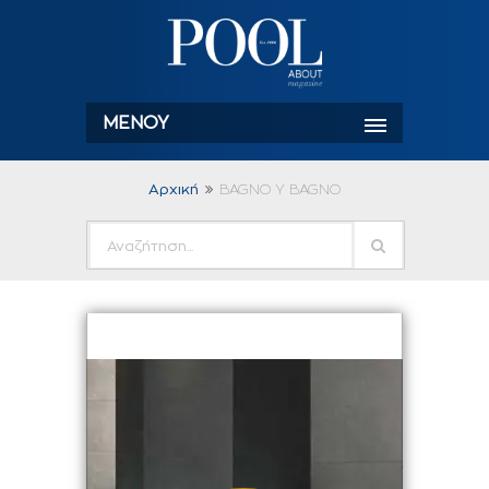
ΜΕΝΟΎ
Αρχική
BAGNO Y BAGNO