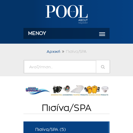
ΜΕΝΟΎ
Αρχική
Πισίνα/SPA
Πισίνα/SPA
Πισίνα/SPA (5)