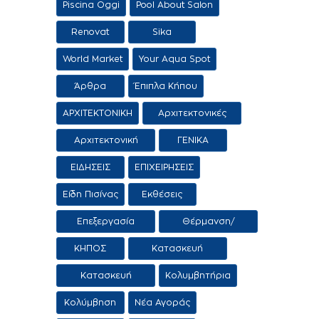
Piscina Oggi
Pool About Salon
Renovat
Sika
World Market
Your Aqua Spot
Άρθρα
Έπιπλα Κήπου
ΑΡΧΙΤΕΚΤΟΝΙΚΗ
Αρχιτεκτονικές
προτάσεις
Αρχιτεκτονική
ΓΕΝΙΚΑ
Τοπίου
ΕΙΔΗΣΕΙΣ
ΕΠΙΧΕΙΡΗΣΕΙΣ
Είδη Πισίνας
Εκθέσεις
Επεξεργασία
Θέρμανση/
Νερού
Αφύγρανση
ΚΗΠΟΣ
Κατασκευή
εμπορία αιθρίων
Κατασκευή
Κολυμβητήρια
εμπορία
Κολύμβηση
Νέα Αγοράς
κολυμβητικών