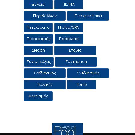
δεξαμενών
Ξυλεία
ΠΙΣΙΝΑ
Περιβάλλων
Περιφερειακά
χώρος
προϊόντα /
Πετρώματα
Πισίνα/SPA
Υπηρεσίες
Προσφορές
Πρόσωπα
Σκίαση
Στάδια
κατασκευής
Συνεντεύξεις
Συντήρηση
πισίνας
πισίνας
Σχεδιασμός
Σχεδιασμός
πισίνας
τοπίου
Τεχνικές
Τοπίο
Εφαρμογες
Φωτισμός