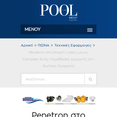
ΜΕΝΟΎ
Αρχική
ΠΙΣΙΝΑ
Τεχνικές Εφαρμογες
Penetron στο Dream Lake Luxury
Complex: Ένας Παράδεισος Διαμονής στη
Βινίτσια, Ουκρανία
Penetron στο