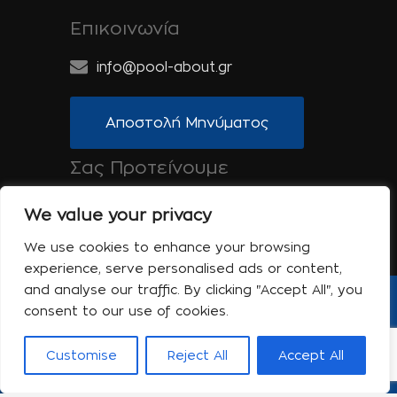
Επικοινωνία
info@pool-about.gr
Αποστολή Μηνύματος
Σας Προτείνουμε
Spa-About.gr: Ομορφιά, Υγεία & Ευεξία
We value your privacy
Tinos-About.gr: Ανακαλύψτε την Τήνο
We use cookies to enhance your browsing
experience, serve personalised ads or content,
and analyse our traffic. By clicking "Accept All", you
consent to our use of cookies.
Copyright © 2017 Pool About | Powered
by Shell-iT
Customise
Reject All
Accept All
Η εταιρεία
Επικοινωνία
Όροι Χρήσης
Πολιτική Απορρήτου