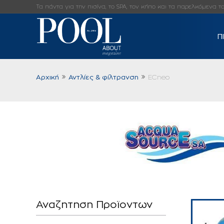
Τα πάντα για την πισίνα, το SPA, τον κήπο και τα παρελκόμενα τους
Π
Αρχική
Αντλίες & φίλτρανση
ECneo
Αναζητηση Προϊοντων