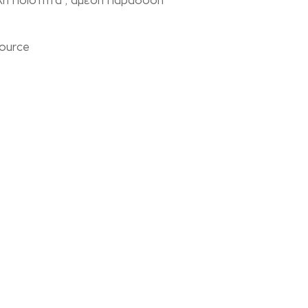
κή ποιότητα , άμεση παράδοση
ource