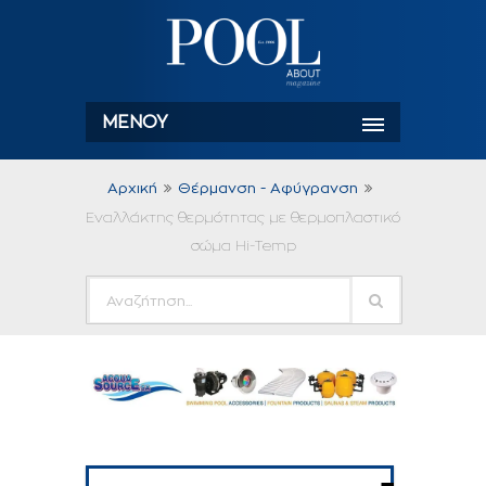
ΜΕΝΟΎ
Αρχική
Θέρμανση - Αφύγρανση
Εναλλάκτης θερµότητας µε θερµοπλαστικό
σώµα Hi-Temp