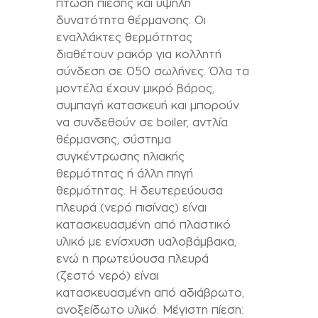
πτώση πίεσης και υψηλή
δυνατότητα θέρµανσης. Οι
εναλλάκτες θερµότητας
διαθέτουν ρακόρ για κολλητή
σύνδεση σε 050 σωλήνες. Όλα τα
µοντέλα έχουν µικρό βάρος,
συµπαγή κατασκευή και µπορούν
να συνδεθούν σε boiler, αντλία
θέρµανσης, σύστηµα
συγκέντρωσης ηλιακής
θερµότητας ή άλλη πηγή
θερµότητας. Η δευτερεύουσα
πλευρά (νερό πισίνας) είναι
κατασκευασµένη από πλαστικό
υλικό µε ενίσχυση υαλοβάµβακα,
ενώ η πρωτεύουσα πλευρά
(ζεστό νερό) είναι
κατασκευασµένη από αδιάβρωτο,
ανοξείδωτο υλικό. Μέγιστη πίεση: