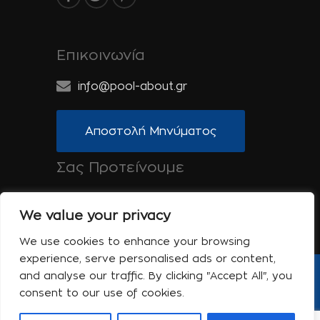
Επικοινωνία
info@pool-about.gr
Αποστολή Μηνύματος
Σας Προτείνουμε
Spa-About.gr: Ομορφιά, Υγεία & Ευεξία
We value your privacy
Tinos-About.gr: Ανακαλύψτε την Τήνο
We use cookies to enhance your browsing
experience, serve personalised ads or content,
and analyse our traffic. By clicking "Accept All", you
Copyright © 2017 Pool About | Powered
consent to our use of cookies.
by Shell-iT
Η εταιρεία
Επικοινωνία
Όροι Χρήσης