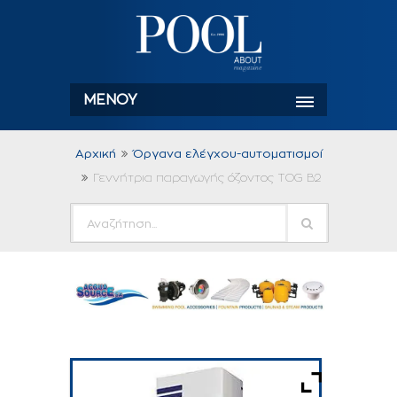
ΜΕΝΟΎ
Αρχική
Όργανα ελέγχου-αυτοματισμοί
Γεννήτρια παραγωγής όζοντος TOG B2