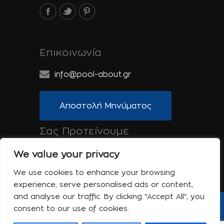
Επικοινωνία
info@pool-about.gr
Αποστολή Μηνύματος
Σας Προτείνουμε
Spa-About.gr: Ομορφιά, Υγεία & Ευεξία
We value your privacy
Tinos-About.gr: Ανακαλύψτε την Τήνο
We use cookies to enhance your browsing
experience, serve personalised ads or content,
and analyse our traffic. By clicking "Accept All", you
consent to our use of cookies.
Copyright © 2017 Pool About | Powered
by Shell-iT