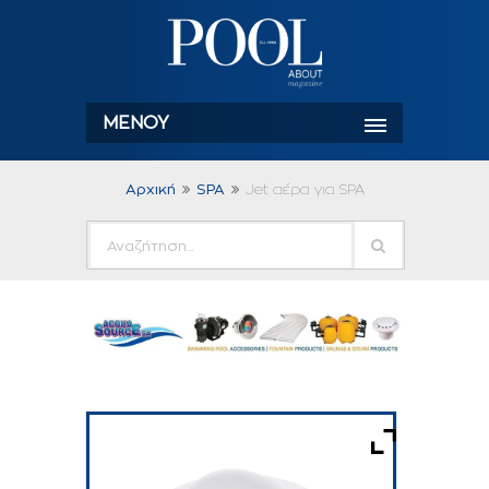
ΜΕΝΟΎ
Αρχική
SPA
Jet αέρα για SPA