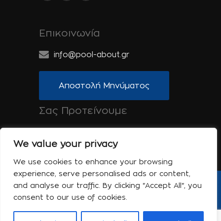
Επικοινωνία
info@pool-about.gr
Αποστολή Μηνύματος
Σας Προτείνουμε
Spa-About.gr: Ομορφιά, Υγεία & Ευεξία
We value your privacy
Tinos-About.gr: Ανακαλύψτε την Τήνο
We use cookies to enhance your browsing
experience, serve personalised ads or content,
and analyse our traffic. By clicking "Accept All", you
Copyright © 2017 Pool About | Powered
consent to our use of cookies.
by Shell-iT
Η εταιρεία
Επικοινωνία
Όροι Χρήσης