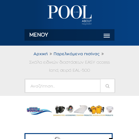
ΜΕΝΟΎ
Αρχική
Παρελκόμενα πισίνας
Σκάλα ειδικών διαστάσεων EASY access
land, σειρά ΕAL-500