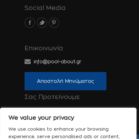
Social Media
Επικοινωνία
info@pool-about.gr
Αποστολή Μηνύματος
Σας Προτείνουμε
Spa-About.gr: Ομορφιά, Υγεία & Ευεξία
We value your privacy
Tinos-About.gr: Ανακαλύψτε την Τήνο
We use cookies to enhance your browsing
experience, serve personalised ads or content,