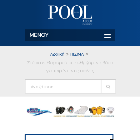
ΜΕΝΟΎ
Αρχική
ΠΙΣΙΝΑ
Στόμια καθαρισμού με ρυθμιζόμενη βάση
για τσιμέντενιες πισίνες