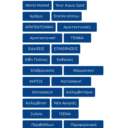
World Market
Your Aqua Spot
Άρθρα
Έπιπλα Κήπου
ΑΡΧΙΤΕΚΤΟΝΙΚΗ
Αρχιτεκτονικές
προτάσεις
Αρχιτεκτονική
ΓΕΝΙΚΑ
Τοπίου
ΕΙΔΗΣΕΙΣ
ΕΠΙΧΕΙΡΗΣΕΙΣ
Είδη Πισίνας
Εκθέσεις
Επεξεργασία
Θέρμανση/
Νερού
Αφύγρανση
ΚΗΠΟΣ
Κατασκευή
εμπορία αιθρίων
Κατασκευή
Κολυμβητήρια
εμπορία
Κολύμβηση
Νέα Αγοράς
κολυμβητικών
δεξαμενών
Ξυλεία
ΠΙΣΙΝΑ
Περιβάλλων
Περιφερειακά