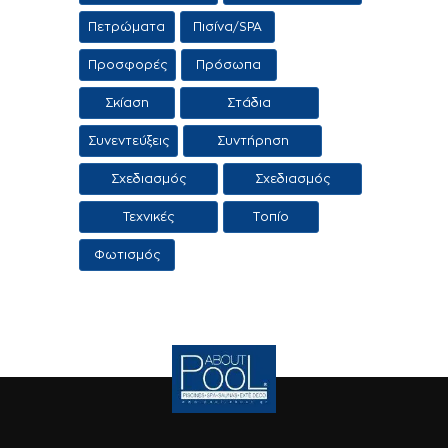
χώρος
προϊόντα /
Πετρώματα
Πισίνα/SPA
Υπηρεσίες
Προσφορές
Πρόσωπα
Σκίαση
Στάδια
κατασκευής
Συνεντεύξεις
Συντήρηση
πισίνας
πισίνας
Σχεδιασμός
Σχεδιασμός
πισίνας
τοπίου
Τεχνικές
Τοπίο
Εφαρμογες
Φωτισμός