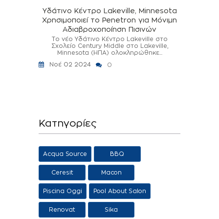
Υδάτινο Κέντρο Lakeville, Minnesota
Χρησιμοποιεί το Penetron για Μόνιμη
Αδιαβροχοποίηση Πισινών
Το νέο Υδάτινο Κέντρο Lakeville στο
Σχολείο Century Middle στο Lakeville,
Minnesota (ΗΠΑ) ολοκληρώθηκε...
Νοέ 02 2024
0
Κατηγορίες
Acqua Source
BBQ
Ceresit
Macon
Piscina Oggi
Pool About Salon
Renovat
Sika