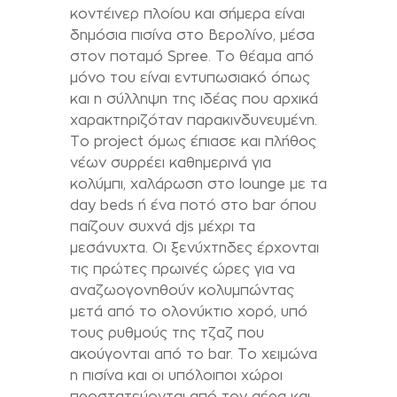
κοντέινερ πλοίου και σήμερα είναι
δημόσια πισίνα στο Βερολίνο, μέσα
στον ποταμό Spree. Το θέαμα από
μόνο του είναι εντυπωσιακό όπως
και η σύλληψη της ιδέας που αρχικά
χαρακτηριζόταν παρακινδυνευμένη.
Το project όμως έπιασε και πλήθος
νέων συρρέει καθημερινά για
κολύμπι, χαλάρωση στο lounge με τα
day beds ή ένα ποτό στο bar όπου
παίζουν συχνά djs μέχρι τα
μεσάνυχτα. Οι ξενύχτηδες έρχονται
τις πρώτες πρωινές ώρες για να
αναζωογονηθούν κολυμπώντας
μετά από το ολονύκτιο χορό, υπό
τους ρυθμούς της τζαζ που
ακούγονται από το bar. Το χειμώνα
η πισίνα και οι υπόλοιποι χώροι
προστατεύονται από τον αέρα και