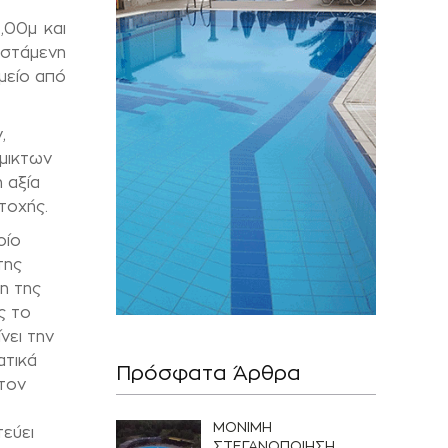
,00μ και
ιστάμενη
μείο από
,
μικτων
 αξία
τοχής.
οίο
της
η της
ς το
νει την
ατικά
Πρόσφατα Άρθρα
τον
ΜΟΝΙΜΗ
εύει
ΣΤΕΓΑΝΟΠΟΙΗΣΗ