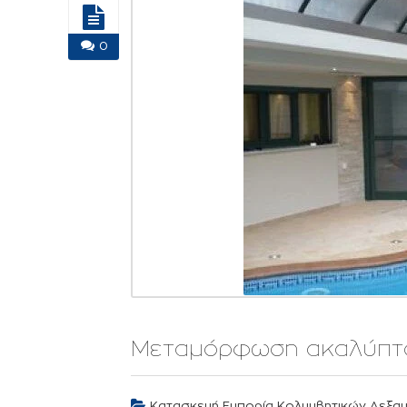
0
Μεταμόρφωση ακαλύπτ
Κατασκευή Εμπορία Κολυμβητικών Δεξα