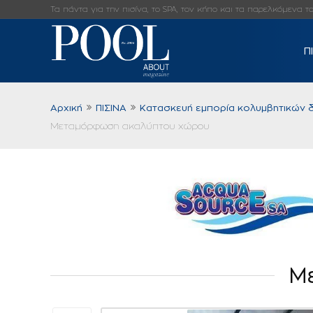
Τα πάντα για την πισίνα, το SPA, τον κήπο και τα παρελκόμενα τους
Π
Αρχική
ΠΙΣΙΝΑ
Κατασκευή εμπορία κολυμβητικών 
Μεταμόρφωση ακαλύπτου χώρου
Μ