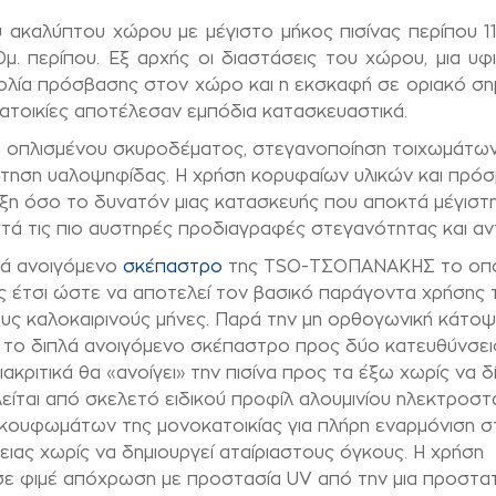
υ ακαλύπτου χώρου με μέγιστο μήκος πισίνας περίπου 11
μ. περίπου. Εξ αρχής οι διαστάσεις του χώρου, μια υφ
κολία πρόσβασης στον χώρο και η εκσκαφή σε οριακό ση
τοικίες αποτέλεσαν εμπόδια κατασκευαστικά.
ση οπλισμένου σκυροδέματος, στεγανοποίηση τοιχωμάτων
έτηση υαλοψηφίδας. Η χρήση κορυφαίων υλικών και πρόσ
υξη όσο το δυνατόν μιας κατασκευής που αποκτά μέγιστη
στά τις πιο αυστηρές προδιαγραφές στεγανότητας και αν
κά ανοιγόμενο
σκέπαστρο
της Τ
SO
-ΤΣΟΠΑΝΑΚΗΣ το οπ
ς έτσι ώστε να αποτελεί τον βασικό παράγοντα χρήσης 
ους καλοκαιρινούς μήνες. Παρά την μη ορθογωνική κάτοψ
ν το διπλά ανοιγόμενο σκέπαστρο προς δύο κατευθύνσει
ακριτικά θα «ανοίγει» την πισίνα προς τα έξω χωρίς να δί
είται από σκελετό ειδικού προφίλ αλουμινίου ηλεκτροστ
κουφωμάτων της μονοκατοικίας για πλήρη εναρμόνιση σ
ιας χωρίς να δημιουργεί αταίριαστους όγκους. Η χρήση
σε φιμέ απόχρωση με προστασία
UV
από την μια προστατ