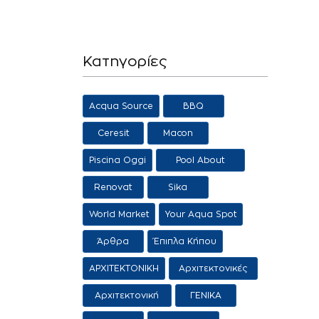
Κατηγορίες
Acqua Source
BBQ
Ceresit
Macon
Piscina Oggi
Pool About
Salon
Renovat
Sika
World Market
Your Aqua Spot
Άρθρα
Έπιπλα Κήπου
ΑΡΧΙΤΕΚΤΟΝΙΚΗ
Αρχιτεκτονικές
προτάσεις
Αρχιτεκτονική
ΓΕΝΙΚΑ
Τοπίου