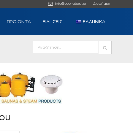
info@pool-about.gr
Διαφήμιση
ΠΡΟΙΟΝΤΑ
ΕΙΔΗΣΕΙΣ
ΕΛΛΗΝΙΚΆ
ου