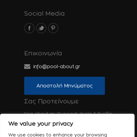
Social Media
Επικοινωνία
info@pool-about.gr
Αποστολή Μηνύματος
Σας Προτείνουμε
Spa-About.gr: Ομορφιά, Υγεία & Ευεξία
We value your privacy
Tinos-About.gr: Ανακαλύψτε την Τήνο
We use cookies to enhance your browsing