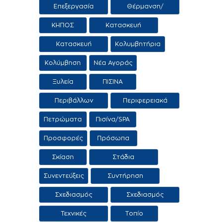
Επεξεργασία
Θέρμανση/
Νερού
Αφύγρανση
ΚΗΠΟΣ
Κατασκευή
εμπορία αιθρίων
Κατασκευή
Κολυμβητήρια
εμπορία
Κολύμβηση
Νέα Αγοράς
κολυμβητικών
δεξαμενών
Ξυλεία
ΠΙΣΙΝΑ
Περιβάλλων
Περιφερειακά
χώρος
προϊόντα /
Πετρώματα
Πισίνα/SPA
Υπηρεσίες
Προσφορές
Πρόσωπα
Σκίαση
Στάδια
κατασκευής
Συνεντεύξεις
Συντήρηση
πισίνας
πισίνας
Σχεδιασμός
Σχεδιασμός
πισίνας
τοπίου
Τεχνικές
Τοπίο