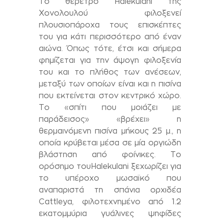
Το θέρετρο
Halekulani
της
Χονολουλού φιλοξενεί
πλουσιοπάροχα τους επισκέπτες
του για κάτι περισσότερο από έναν
αιώνα. Όπως τότε, έτσι και σήμερα
φημίζεται για την άψογη φιλοξενία
του και το πλήθος των ανέσεων,
μεταξύ των οποίων είναι και η πισίνα
που εκτείνεται στον κεντρικό χώρο.
Το «σπίτι που μοιάζει με
παράδεισος» «βρέχει» η
θερμαινόμενη πισίνα μήκους 25 μ., η
οποία κρύβεται μέσα σε μία οργιώδη
βλάστηση από φοίνικες. Το
ορόσημο του
Halekulani
ξεχωρίζει για
το υπέροχο μωσαϊκό που
αναπαριστά τη σπάνια ορχιδέα
Cattleya
, φιλοτεχνημένο από 1.2
εκατομμύρια γυάλινες ψηφίδες