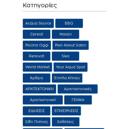
Κατηγορίες
Acqua Source
BBQ
Ceresit
Macon
Piscina Oggi
Pool About Salon
Renovat
Sika
World Market
Your Aqua Spot
Άρθρα
Έπιπλα Κήπου
ΑΡΧΙΤΕΚΤΟΝΙΚΗ
Αρχιτεκτονικές
προτάσεις
Αρχιτεκτονική
ΓΕΝΙΚΑ
Τοπίου
ΕΙΔΗΣΕΙΣ
ΕΠΙΧΕΙΡΗΣΕΙΣ
Είδη Πισίνας
Εκθέσεις