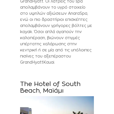
Grand
Hyatt
. Οι λάτρεις του
spa
απολαμβάνουν το υγρό στοιχείο
στο υψηλών αξιώσεων
Anara
Spa
,
ενώ οι πιο δραστήριοι επισκέπτες
απολαμβάνουν γρήγορες βόλτες με
kayak
. Όσοι απλά αγαπούν την
καλοπέραση, βιώνουν στιγμές
υπέρτατης χαλάρωσης στην
κεντρική ή σε μία από τις υπόλοιπες
πισίνες του αξεπέραστου
Grand
Hyatt
Kauai
.
The H
otel of South
Beach,
Μαϊάμι