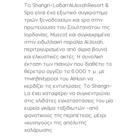
Το
Shangri
–
La
Barr
Al
Jissah
Resort
&
Spa
είναι ένα εξωτικό συγκρότημα
τριών ξενοδοχείων και
spa
στην
πρωτεύουσα του Σουλτανάτου της
Ιορδανίας,
Muscat
και συγκεκριμένα
στην ειδυλλιακή παραλία
Al
Jissah
,
περιτριγυρισμένο από άγρια βουνά
και ελκυστικές ακτές. Η συνολική
έκταση των πισινών που διαθέτει το
θέρετρο αγγίζει τα 6.000 τ. μ., με
την
infinity
pool
του
Al
Husn
να
κερδίζει τις εντυπώσεις. Το
Shangri
–
La
έχει καταφέρει να συγκεντρώνει
στις χλιδάτες εγκαταστάσεις του μία
ευρεία γκάμα ταξιδιωτών –από
φανατικούς της περιπέτειας, μέχρι
«κυνηγούς» της απόλυτης
χαλάρωσης.