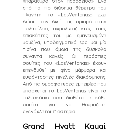
«παράθυρο στον παράδεισο». Ένα
από τα πιο διάσημα θέρετρα του
πλανήτη, το «
Las
Ventanas
» έχει
δώσει τον δικό της ορισμό στην
πολυτέλεια, αιχμαλωτίζοντας τους
επισκέπτες του με εμπνευσμένη
κουζίνα, υποδειγματικό
spa
και μία
πισίνα που όμοιά της δύσκολα
συναντά κανείς. Οι τεράστιες
σουίτες του «
Las
Ventanas
» έχουν
επενδυθεί με φίνα μάρμαρα και
ευφάνταστες πινελιές διακόσμησης.
Από τις ομορφότερες εμπειρίες που
υπόσχεται το
Las
Ventanas
είναι το
τηλεσκόπιο που διαθέτει η κάθε
σουίτα για να θαυμάζετε
ανενόχλητοι τ’ αστέρια…
G
rand
Hyatt
Kauai
,