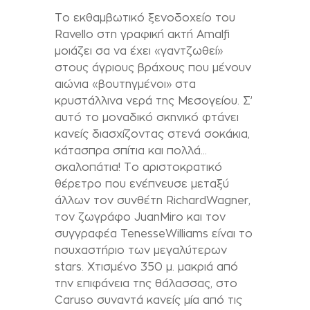
Το εκθαμβωτικό ξενοδοχείο του
Ravello
στη γραφική ακτή
Amalfi
μοιάζει σα να έχει «γαντζωθεί»
στους άγριους βράχους που μένουν
αιώνια «βουτηγμένοι» στα
κρυστάλλινα νερά της Μεσογείου. Σ’
αυτό το μοναδικό σκηνικό φτάνει
κανείς διασχίζοντας στενά σοκάκια,
κάτασπρα σπίτια και πολλά…
σκαλοπάτια! Το αριστοκρατικό
θέρετρο που ενέπνευσε μεταξύ
άλλων τον συνθέτη
Richard
Wagner
,
τον ζωγράφο
Juan
Miro
και τον
συγγραφέα
Tenesse
Williams
είναι το
ησυχαστήριο των μεγαλύτερων
stars
. Χτισμένο 350 μ. μακριά από
την επιφάνεια της θάλασσας, στο
Caruso
συναντά κανείς μία από τις