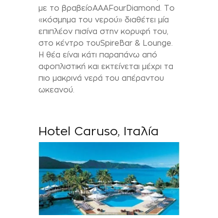
με το βραβείο
AAAFour
Diamond
. Το
«κόσμημα του νερού» διαθέτει μία
επιπλέον πισίνα στην κορυφή του,
στο κέντρο του
Spire
Bar
&
Lounge
.
Η θέα είναι κάτι παραπάνω από
αφοπλιστική και εκτείνεται μέχρι τα
πιο μακρινά νερά του απέραντου
ωκεανού.
H
otel Caruso,
Ιταλία