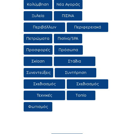
εμπορία
Κολύμβηση
Νέα Αγοράς
κολυμβητικών
δεξαμενών
Ξυλεία
ΠΙΣΙΝΑ
Περιβάλλων
Περιφερειακά
χώρος
προϊόντα /
Πετρώματα
Πισίνα/SPA
Υπηρεσίες
Προσφορές
Πρόσωπα
Σκίαση
Στάδια
κατασκευής
Συνεντεύξεις
Συντήρηση
πισίνας
πισίνας
Σχεδιασμός
Σχεδιασμός
πισίνας
τοπίου
Τεχνικές
Τοπίο
Εφαρμογες
Φωτισμός