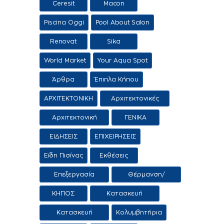
Ceresit
Macon
Piscina Oggi
Pool About Salon
Renovat
Sika
World Market
Your Aqua Spot
Άρθρα
Έπιπλα Κήπου
ΑΡΧΙΤΕΚΤΟΝΙΚΗ
Αρχιτεκτονικές
προτάσεις
Αρχιτεκτονική
ΓΕΝΙΚΑ
Τοπίου
ΕΙΔΗΣΕΙΣ
ΕΠΙΧΕΙΡΗΣΕΙΣ
Είδη Πισίνας
Εκθέσεις
Επεξεργασία
Θέρμανση/
Νερού
Αφύγρανση
ΚΗΠΟΣ
Κατασκευή
εμπορία αιθρίων
Κατασκευή
Κολυμβητήρια