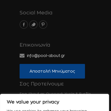
Social Media
Επικοινωνία
info@pool-about.gr
Αποστολή Μηνύματος
Σας Προτείνουμε
Spa-About.gr: Ομορφιά, Υγεία & Ευεξία
We value your privacy
Tinos-About.gr: Ανακαλύψτε την Τήνο
We use cookies to enhance your browsing