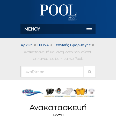
ΜΕΝΟΎ
Αρχική
ΠΙΣΙΝΑ
Τεχνικές Εφαρμογες
Ανακατασκευή και αναμόρφωση χώρου
μηχανοστασίου – Lanse Pools
Ανακατασκευή
και