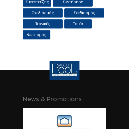
Συνεντεύξεις
Συντήρηση
πισίνας
πισίνας
Σχεδιασμός
Σχεδιασμός
πισίνας
τοπίου
Τεχνικές
Τοπίο
Εφαρμογες
Φωτισμός
News & Promotions