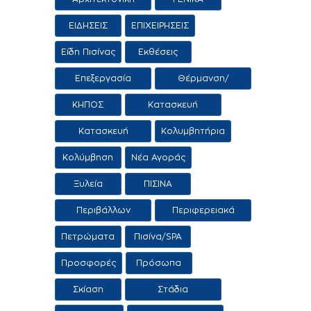
Τοπίου
ΕΙΔΗΣΕΙΣ
ΕΠΙΧΕΙΡΗΣΕΙΣ
Είδη Πισίνας
Εκθέσεις
Επεξεργασία
Θέρμανση/
Νερού
Αφύγρανση
ΚΗΠΟΣ
Κατασκευή
εμπορία αιθρίων
Κατασκευή
Κολυμβητήρια
εμπορία
Κολύμβηση
Νέα Αγοράς
κολυμβητικών
δεξαμενών
Ξυλεία
ΠΙΣΙΝΑ
Περιβάλλων
Περιφερειακά
χώρος
προϊόντα /
Πετρώματα
Πισίνα/SPA
Υπηρεσίες
Προσφορές
Πρόσωπα
Σκίαση
Στάδια
κατασκευής