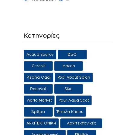
Κατηγορίες
Acqua Source
BBQ
Ceresit
Macon
Piscina Oggi
Pool About Salon
Renovat
Sika
World Market
Your Aqua Spot
Άρθρα
Έπιπλα Κήπου
ΑΡΧΙΤΕΚΤΟΝΙΚΗ
Αρχιτεκτονικές
προτάσεις
Αρχιτεκτονική
ΓΕΝΙΚΑ