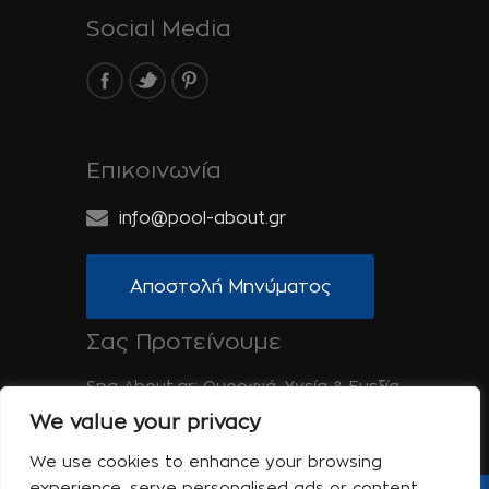
Social Media
Επικοινωνία
info@pool-about.gr
Αποστολή Μηνύματος
Σας Προτείνουμε
Spa-About.gr: Ομορφιά, Υγεία & Ευεξία
We value your privacy
Tinos-About.gr: Ανακαλύψτε την Τήνο
We use cookies to enhance your browsing
experience, serve personalised ads or content,