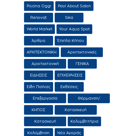
Piscina Oggi
Pool About Salon
Renovat
Sika
World Market
Your Aqua Spot
Άρθρα
Έπιπλα Κήπου
ΑΡΧΙΤΕΚΤΟΝΙΚΗ
Αρχιτεκτονικές
προτάσεις
Αρχιτεκτονική
ΓΕΝΙΚΑ
Τοπίου
ΕΙΔΗΣΕΙΣ
ΕΠΙΧΕΙΡΗΣΕΙΣ
Είδη Πισίνας
Εκθέσεις
Επεξεργασία
Θέρμανση/
Νερού
Αφύγρανση
ΚΗΠΟΣ
Κατασκευή
εμπορία αιθρίων
Κατασκευή
Κολυμβητήρια
εμπορία
Κολύμβηση
Νέα Αγοράς
κολυμβητικών