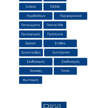
δεξαμενών
Ξυλεία
ΠΙΣΙΝΑ
Περιβάλλων
Περιφερειακά
χώρος
προϊόντα /
Πετρώματα
Πισίνα/SPA
Υπηρεσίες
Προσφορές
Πρόσωπα
Σκίαση
Στάδια
κατασκευής
Συνεντεύξεις
Συντήρηση
πισίνας
πισίνας
Σχεδιασμός
Σχεδιασμός
πισίνας
τοπίου
Τεχνικές
Τοπίο
Εφαρμογες
Φωτισμός