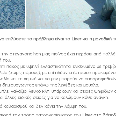
 επιλύσετε το πρόβλημα είναι το Liner και η μοναδική τ
 την στεγανοποίηση μιας πισίνας έχει περάσει από πολλά
 του.
m πάχος με υψηλή ελλαστικότητα, ενισχυμένο με τρεβί
λεία (χωρίς πόρους), με επί πλέον επίστρωση προκειμένο
βολία και τα χημικά και να μην μπορούν να απορροφηθού
λπ δημιουργώντας επάνω της λεκέδες και μούχλα.
πλε, γαλάζιο, λευκό κλπ. υπάρχουν και σειρές ψηφίδων 
 άλλες ειδικές σειρές για να καλύψουν κάθε ανάγκη.
ά καθαρισμού και δεν χάνει την λάμψη του.
ν αφορά τον τρόπο πατροναρίσματος του
Liner
στο δάπεδο