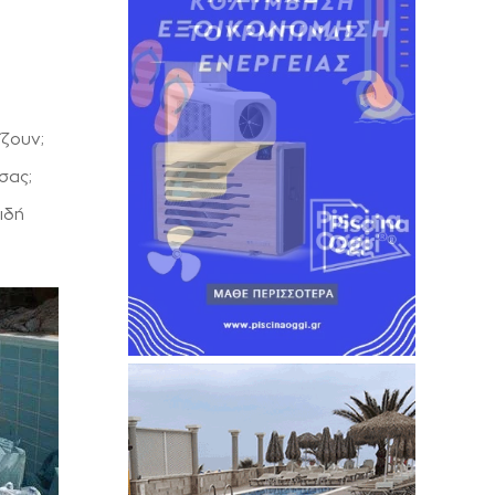
ζουν;
σας;
ιδή