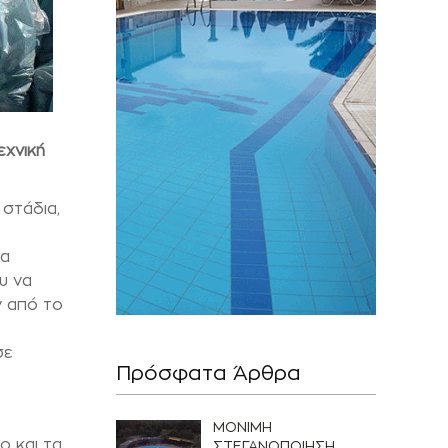
εχνική
 στάδια,
ρα
υ να
ν από το
σε
Πρόσφατα Άρθρα
ΜΟΝΙΜΗ
 και τα
ΣΤΕΓΑΝΟΠΟΙΗΣΗ