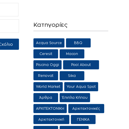
Κατηγορίες
Acqua Source
BBQ
Ceresit
Macon
Piscina Oggi
Pool About
Salon
Renovat
Sika
World Market
Your Aqua Spot
Άρθρα
Έπιπλα Κήπου
ΑΡΧΙΤΕΚΤΟΝΙΚΗ
Αρχιτεκτονικές
προτάσεις
Αρχιτεκτονική
ΓΕΝΙΚΑ
Τοπίου