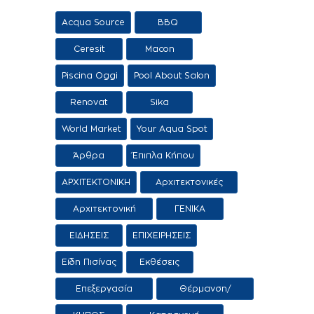
Acqua Source
BBQ
Ceresit
Macon
Piscina Oggi
Pool About Salon
Renovat
Sika
World Market
Your Aqua Spot
Άρθρα
Έπιπλα Κήπου
ΑΡΧΙΤΕΚΤΟΝΙΚΗ
Αρχιτεκτονικές
προτάσεις
Αρχιτεκτονική
ΓΕΝΙΚΑ
Τοπίου
ΕΙΔΗΣΕΙΣ
ΕΠΙΧΕΙΡΗΣΕΙΣ
Είδη Πισίνας
Εκθέσεις
Επεξεργασία
Θέρμανση/
Νερού
Αφύγρανση