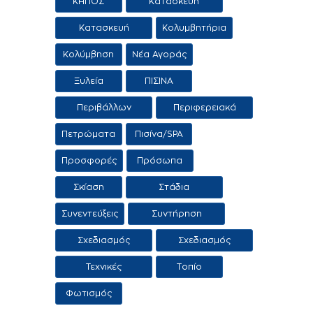
ΚΗΠΟΣ
Κατασκευή
εμπορία αιθρίων
Κατασκευή
Κολυμβητήρια
εμπορία
Κολύμβηση
Νέα Αγοράς
κολυμβητικών
δεξαμενών
Ξυλεία
ΠΙΣΙΝΑ
Περιβάλλων
Περιφερειακά
χώρος
προϊόντα /
Πετρώματα
Πισίνα/SPA
Υπηρεσίες
Προσφορές
Πρόσωπα
Σκίαση
Στάδια
κατασκευής
Συνεντεύξεις
Συντήρηση
πισίνας
πισίνας
Σχεδιασμός
Σχεδιασμός
πισίνας
τοπίου
Τεχνικές
Τοπίο
Εφαρμογες
Φωτισμός