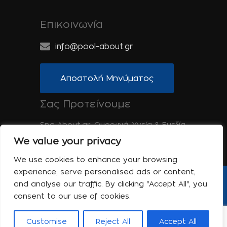
Επικοινωνία
info@pool-about.gr
Αποστολή Μηνύματος
Σας Προτείνουμε
Spa-About.gr: Ομορφιά, Υγεία & Ευεξία
We value your privacy
Tinos-About.gr: Ανακαλύψτε την Τήνο
We use cookies to enhance your browsing
experience, serve personalised ads or content,
and analyse our traffic. By clicking "Accept All", you
Copyright © 2017 Pool About | Powered
by Shell-iT
consent to our use of cookies.
Η εταιρεία
Επικοινωνία
Όροι Χρήσης
Πολιτική Απορρήτου
Customise
Reject All
Accept All