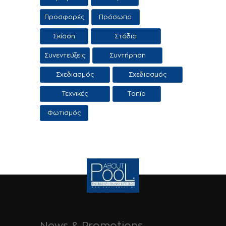
Υπηρεσίες
Προσφορές
Πρόσωπα
Σκίαση
Στάδια
κατασκευής
Συνεντεύξεις
Συντήρηση
πισίνας
πισίνας
Σχεδιασμός
Σχεδιασμός
πισίνας
τοπίου
Τεχνικές
Τοπίο
Εφαρμογες
Φωτισμός
News & Promotions