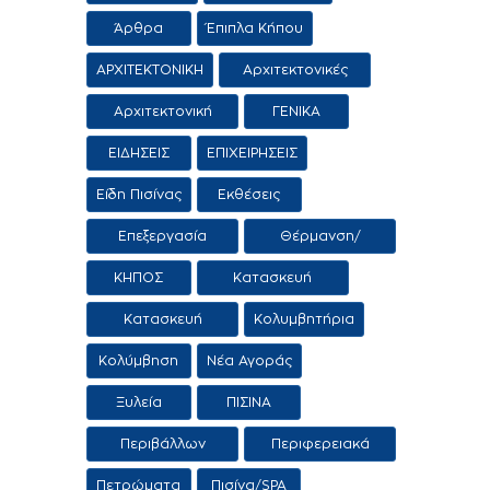
Άρθρα
Έπιπλα Κήπου
ΑΡΧΙΤΕΚΤΟΝΙΚΗ
Αρχιτεκτονικές
προτάσεις
Αρχιτεκτονική
ΓΕΝΙΚΑ
Τοπίου
ΕΙΔΗΣΕΙΣ
ΕΠΙΧΕΙΡΗΣΕΙΣ
Είδη Πισίνας
Εκθέσεις
Επεξεργασία
Θέρμανση/
Νερού
Αφύγρανση
ΚΗΠΟΣ
Κατασκευή
εμπορία αιθρίων
Κατασκευή
Κολυμβητήρια
εμπορία
Κολύμβηση
Νέα Αγοράς
κολυμβητικών
δεξαμενών
Ξυλεία
ΠΙΣΙΝΑ
Περιβάλλων
Περιφερειακά
χώρος
προϊόντα /
Πετρώματα
Πισίνα/SPA