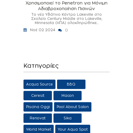
Χρησιμοποιεί το Penetron για Μόνιμη
Αδιαβροχοποίηση Πισινών
Το νέο Υδάτινο Κέντρο Lakeville στο
Σχολείο Century Middle στο Lakeville,
Minnesota (ΗΠΑ) ολοκληρώθηκε...
Νοέ 02 2024
0
Κατηγορίες
Acqua Source
BBQ
Ceresit
Macon
Piscina Oggi
Pool About Salon
Renovat
Sika
World Market
Your Aqua Spot